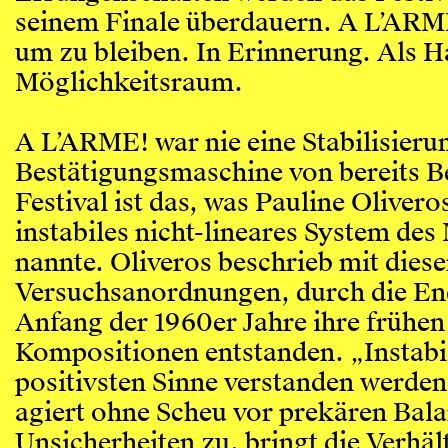
seinem Finale überdauern. A L’ARM
um zu bleiben. In Erinnerung. Als H
Möglichkeitsraum.
A L’ARME! war nie eine Stabilisieru
Bestätigungsmaschine von bereits 
Festival ist das, was Pauline Olivero
instabiles nicht-lineares System d
nannte. Oliveros beschrieb mit dies
Versuchsanordnungen, durch die End
Anfang der 1960er Jahre ihre frühen
Kompositionen entstanden. „Instabi
positivsten Sinne verstanden werde
agiert ohne Scheu vor prekären Bala
Unsicherheiten zu, bringt die Verhält