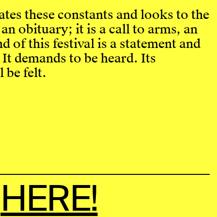
tes these constants and looks to the
 an obituary; it is a call to arms, an
d of this festival is a statement and
 It demands to be heard. Its
 be felt.
S
HERE!