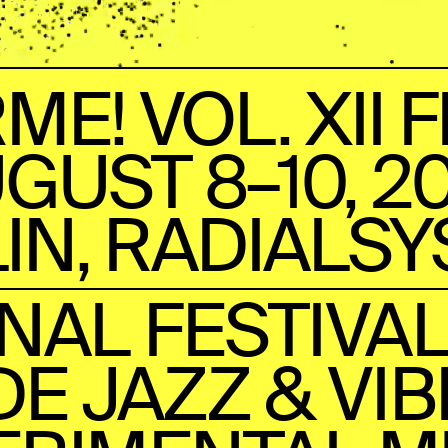
RME! VOL. XII 
GUST 8–10, 2
IN, RADIALS
NAL FESTIVAL
E JAZZ & VI