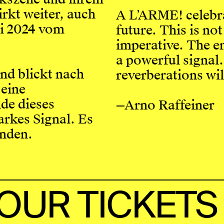
rkt weiter, auch
A L’ARME! celebra
i 2024 vom
future. This is not
imperative. The en
a powerful signal.
nd blickt nach
reverberations will
 eine
de dieses
—Arno Raffeiner
tarkes Signal. Es
inden.
YOUR TICKET