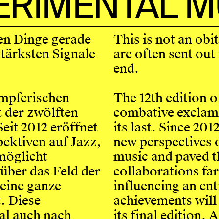
ERIMENTAL M
den Dinge gerade
This is not an obit
stärksten Signale
are often sent out
end.
ämpferischen
The 12th edition o
 der zwölften
combative exclamat
eit 2012 eröffnet
its last. Since 20
ektiven auf Jazz,
new perspectives 
möglicht
music and paved t
über das Feld der
collaborations far
 eine ganze
influencing an ent
. Diese
achievements will o
al auch nach
its final edition.