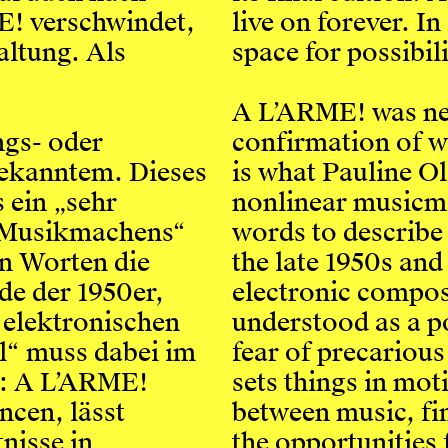
E! verschwindet,
live on forever. I
altung. Als
space for possibili
A L’ARME! was nev
ngs- oder
confirmation of wh
Bekanntem. Dieses
is what Pauline Ol
s ein „sehr
nonlinear musicma
es Musikmachens“
words to describe 
en Worten die
the late 1950s and
e der 1950er,
electronic compos
 elektronischen
understood as a p
l“ muss dabei im
fear of precarious
n: A L’ARME!
sets things in mot
ncen, lässt
between music, fin
nisse in
the opportunities