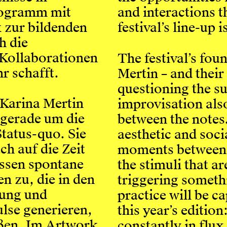
rogramm mit
and interactions th
 zur bildenden
festival’s line-up 
h die
 Kollaborationen
The festival’s fou
r schafft.
Mertin – and their
questioning the s
Karina Mertin
improvisation also
 gerade um die
between the notes
tatus-quo. Sie
aesthetic and soci
ch auf die Zeit
moments between 
assen spontane
the stimuli that a
n zu, die in den
triggering someth
ung und
practice will be c
lse generieren,
this year’s editio
ßen. Im Artwork
constantly in flux