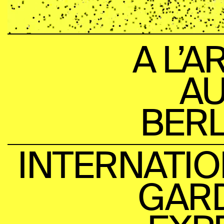
A L’A
AU
BERL
INTERNATIO
GARD