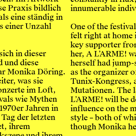
se Praxis bildlich
innumerable indivi
als eine ständig in
s einer Unzahl
One of the festiva
felt right at home
key supporter fro
ich in dieser
her, A L’ARME! wa
 und diese
herself had jump-s
ar Monika Döring.
as the organizer o
iter, was sie
Tunix-Kongress, a
onzerte im Loft,
Mutationen. The la
vals wie Mythen
L’ARME! will be de
1970er Jahren in
influence on the 
 Tag der letzten
style – both of whi
t, ihrem
though Monika her
ikszene und ihrem